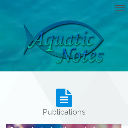
Home
Publications
Books
Videos
Gallery of Species
Collaborations
About AquaticNotes
Publications