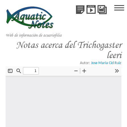
Publicaciones
Videos
Galería
Inicio
de
Publicaciones
Especie
Web de información de acuariofilia
Videos
Notas acerca del Trichogaster
leeri
Galería de Especies
Autor:
Jose Maria Cid Ruiz
Libros
Colaboraciones
Acerca de AquaticNotes