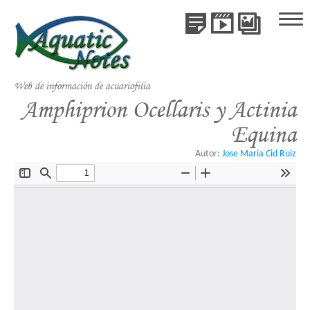
Publicaciones
Videos
Galería
Inicio
de
Publicaciones
Especie
Web de información de acuariofilia
Videos
Amphiprion Ocellaris y Actinia
Equina
Galería de Especies
Autor:
Jose Maria Cid Ruiz
Libros
Colaboraciones
Acerca de AquaticNotes