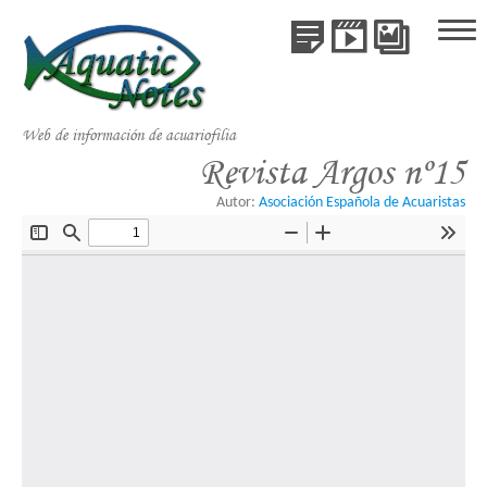
Publicaciones
Videos
Galería
Inicio
de
Publicaciones
Especie
Web de información de acuariofilia
Videos
Revista Argos nº15
Galería de Especies
Autor:
Asociación Española de Acuaristas
Libros
Colaboraciones
Acerca de AquaticNotes