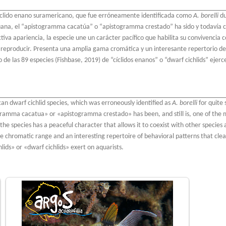
clido enano suramericano, que fue erróneamente identificada como
A. borelli
du
ruana, el “apistogramma cacatúa” o “apistogramma crestado” ha sido y todavía c
ractiva apariencia, la especie une un carácter pacífico que habilita su convivencia
de reproducir. Presenta una amplia gama cromática y un interesante repertorio 
 de las 89 especies (Fishbase, 2019) de “cíclidos enanos” o “dwarf cichlids” ejerc
n dwarf cichlid species, which was erroneously identified as
A. borelli
for quite
gramma cacatua» or «apistogramma crestado» has been, and still is, one of the m
, the species has a peaceful character that allows it to coexist with other species
e chromatic range and an interesting repertoire of behavioral patterns that clear
hlids» or «dwarf cichlids» exert on aquarists.