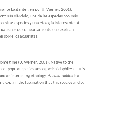
rante bastante tiempo (U. Werner, 2001).
ontinúa siéndolo, una de las especies con más
 con otras especies y una etología interesante.
A.
de patrones de comportamiento que explican
en sobre los acuaristas.
 some time (U. Werner, 2001). Native to the
ost popular species among «cichlidophiles». It is
 and an interesting ethology.
A. cacatuoides
is a
ly explain the fascination that this species and by