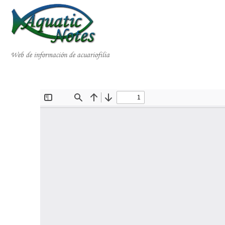
Web de información de acuariofilia
Inicio
Publicaciones
Videos
Galería de Especies
Libros
Colaboraciones
Acerca de AquaticNotes