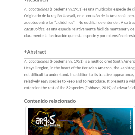
Resumen
A. cacatuoides
(Hoedemann,1951) es una multicolor especie de cí
Originario de la región Ucayali, en el corazón de la Amazonía pe
adeptos entre los “ciclidófilos”. No es difícil de entender. A su t
cacatuoides
, es una especie relativamente fácil de mantener y 
claramente la fascinación que esta especie y por extensión el resto
Abstract
A. cacatuoides
(Hoedemann, 1951) is a multicolored South America
Ucayali region, in the heart of the Peruvian Amazon, the «apisto
not difficult to understand. In addition to its tractive appearance
relatively easy species to keep and to reproduce. It presents a wid
extension the rest of the 89 species (Fishbase, 2019) of «dwarf cic
Contenido relacionado