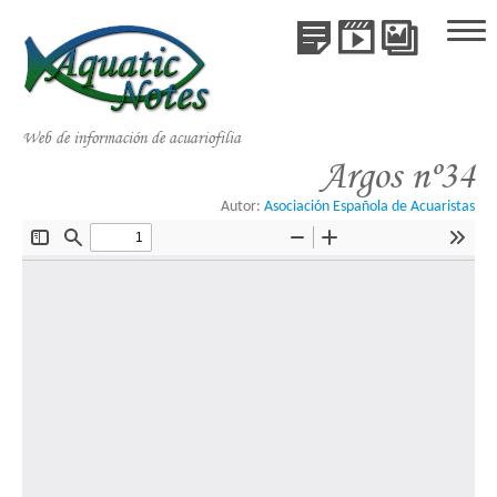
Publicaciones
Videos
Galería
Inicio
de
Publicaciones
Especie
Web de información de acuariofilia
Videos
Argos nº34
Galería de Especies
Autor:
Asociación Española de Acuaristas
Libros
Colaboraciones
Acerca de AquaticNotes