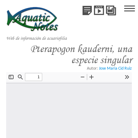
Publicaciones
Videos
Galería
Inicio
de
Publicaciones
Especie
Web de información de acuariofilia
Videos
Pterapogon kauderni, una
especie singular
Galería de Especies
Autor:
Jose Maria Cid Ruiz
Libros
Colaboraciones
Acerca de AquaticNotes